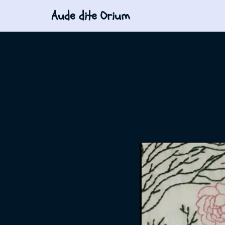
Aude dite Orium
Aller
au
contenu