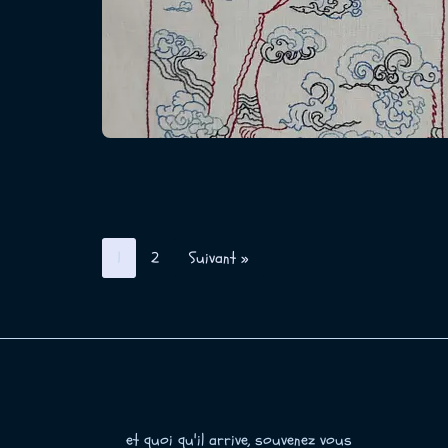
1
2
Suivant »
et quoi qu'il arrive, souvenez vous