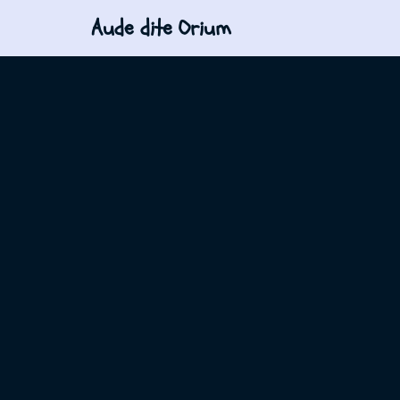
Aude dite Orium
Aller
au
contenu