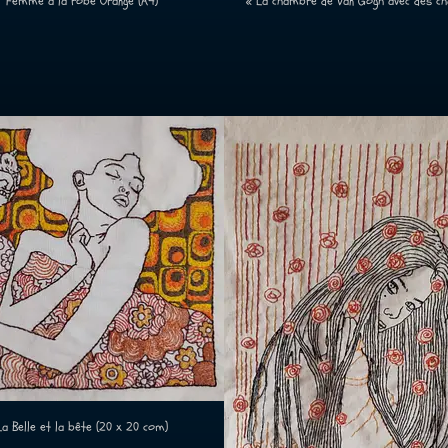
Femme à la robe Orange (A4)
« La chambre de Van Gogh avec des ch
La Belle et la bête (20 x 20 com)