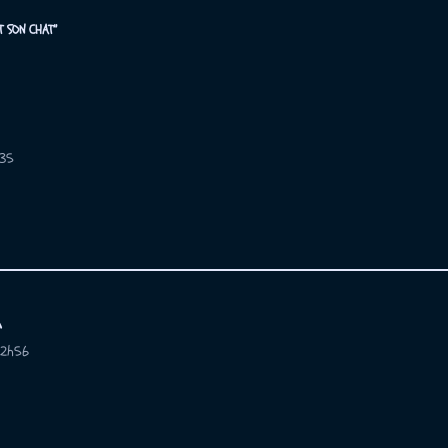
 SON CHAT”
h35
m
12h56